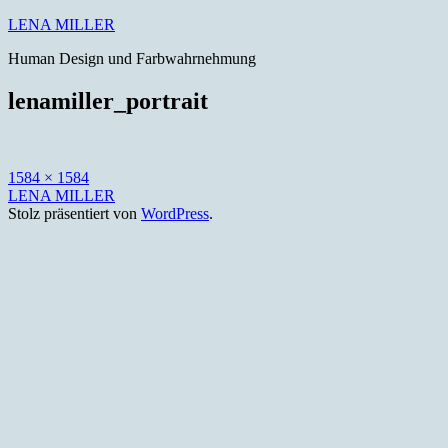
Zum
LENA MILLER
Inhalt
Human Design und Farbwahrnehmung
springen
lenamiller_portrait
Originalgröße
1584 × 1584
LENA MILLER
Stolz präsentiert von
WordPress
.