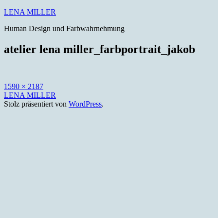
Zum
LENA MILLER
Inhalt
Human Design und Farbwahrnehmung
springen
atelier lena miller_farbportrait_jakob
Originalgröße
1590 × 2187
LENA MILLER
Stolz präsentiert von
WordPress
.